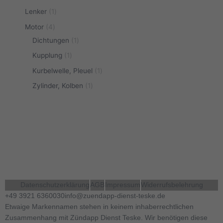
Lenker
1
Motor
4
Dichtungen
1
Kupplung
1
Kurbelwelle, Pleuel
1
Zylinder, Kolben
1
Datenschutzerklärung
AGB
Impressum
Widerrufsbelehrung
+49 3921 6360030
info@zuendapp-dienst-teske.de
Etwaige Markennamen stehen in keinem inhaberrechtlichen
Zusammenhang mit Zündapp Dienst Teske. Wir benötigen diese