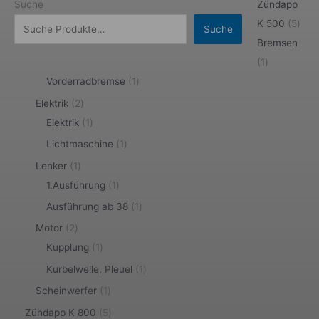
Suche
Zündapp
K 500
5
Suche
Bremsen
1
Vorderradbremse
1
Elektrik
2
Elektrik
1
Lichtmaschine
1
Lenker
1
1.Ausführung
1
Ausführung ab 38
1
Motor
2
Kupplung
1
Kurbelwelle, Pleuel
1
Scheinwerfer
1
Zündapp K 800
5