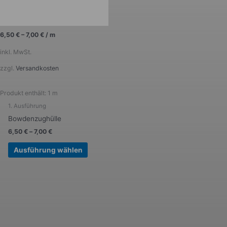
Optionen
können
auf
der
6,50
€
–
7,00
€
/
m
Produktseite
inkl. MwSt.
gewählt
werden
zzgl.
Versandkosten
Produkt enthält: 1
m
1. Ausführung
Bowdenzughülle
6,50
€
–
7,00
€
Ausführung wählen